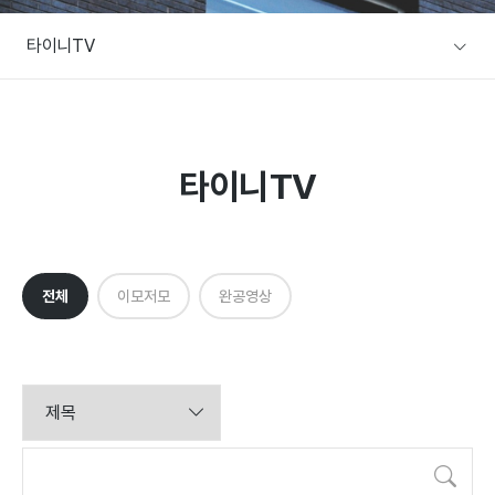
A/S문의
타이니TV
주택전시장
협력사/목수팀 지원
본사전시장
커뮤니티
방문예약
타이니TV
공지사항
설계사례
이벤트
전체
이모저모
완공영상
설계사례
건축뉴스
검색