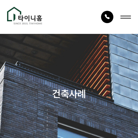
LOG IN
JOIN
회사안내
건축사례
회사소개
시공사례
건축구조
타이니TV
건축사례
건축절차
상담문의
자재품질
건축문의
오시는 길