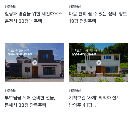
완공영상
완공영상
힐링과 영감을 위한 세컨하우스
마음 편히 쉴 수 있는 쉼터, 청도
춘전시 60평대 주택
19평 전원주택
완공영상
완공영상
부모님을 위해 준비한 선물,
기획모델 '사계' 최적화 설계
동해시 33평 단독주택
남양주 41평 ..