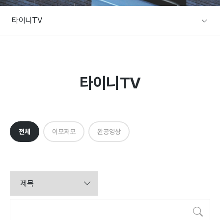
A/S문의
타이니TV
주택전시장
협력사/목수팀 지원
본사전시장
커뮤니티
방문예약
타이니TV
공지사항
설계사례
이벤트
전체
이모저모
완공영상
설계사례
건축뉴스
검색