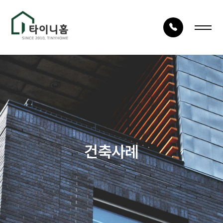
LOG IN
JOIN
회사안내
건축사례
회사소개
시공사례
건축구조
타이니TV
건축사례
건축절차
상담문의
자재품질
건축문의
오시는 길