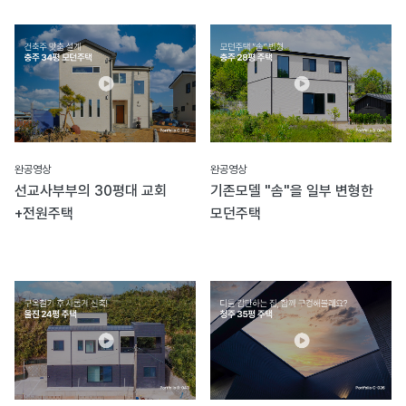
완공영상
완공영상
선교사부부의 30평대 교회
기존모델 "솜"을 일부 변형한
+전원주택
모던주택