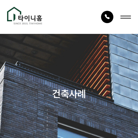
LOG IN
JOIN
회사안내
건축사례
회사소개
시공사례
건축구조
타이니TV
건축사례
건축절차
상담문의
자재품질
건축문의
오시는 길