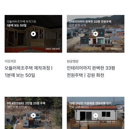
이모저모
완공영상
모듈러목조주택 제작과정 I
인테리어까지 완벽한 33평
1분에 보는 50일
전원주택ㅣ강원 화천