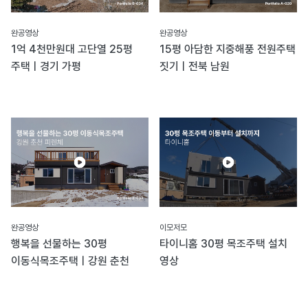
완공영상
완공영상
1억 4천만원대 고단열 25평
15평 아담한 지중해풍 전원주택
주택ㅣ경기 가평
짓기ㅣ전북 남원
완공영상
이모저모
행복을 선물하는 30평
타이니홈 30평 목조주택 설치
이동식목조주택ㅣ강원 춘천
영상