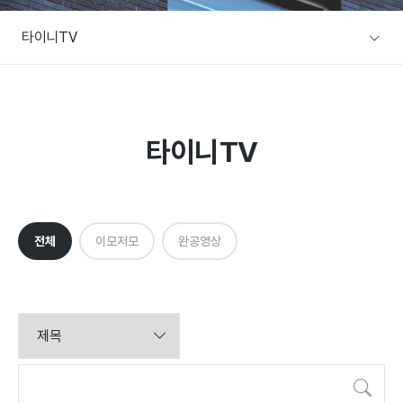
A/S문의
타이니TV
주택전시장
협력사/목수팀 지원
본사전시장
커뮤니티
방문예약
타이니TV
공지사항
설계사례
이벤트
전체
이모저모
완공영상
설계사례
건축뉴스
검색