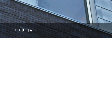
건축뉴스
타이니TV