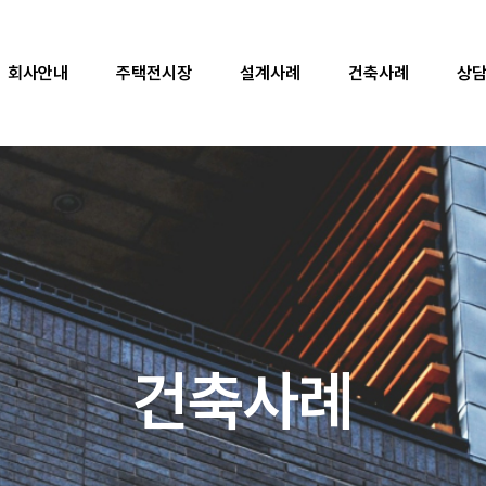
자재품질
회사안내
주택전시장
설계사례
오시는 길
건축사례
상
주택전시장
본사전시장
방문예약
건축사례
설계사례