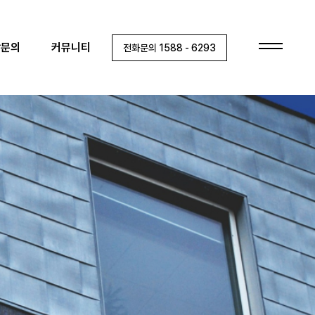
상담문의
담문의
커뮤니티
전화문의 1588 - 6293
건축문의
A/S문의
협력사/목수팀 지원
커뮤니티
공지사항
이벤트