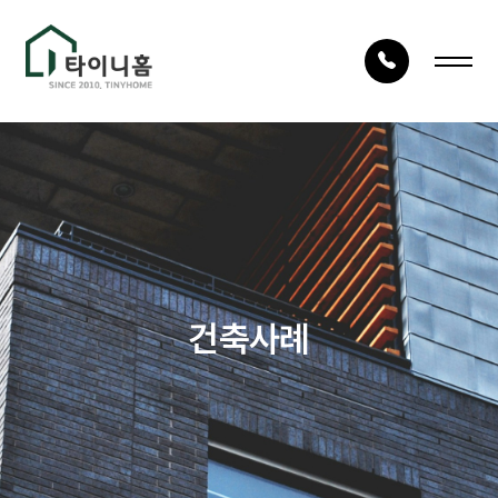
LOG IN
JOIN
회사안내
건축사례
회사소개
시공사례
건축구조
타이니TV
건축사례
건축절차
상담문의
자재품질
건축문의
오시는 길