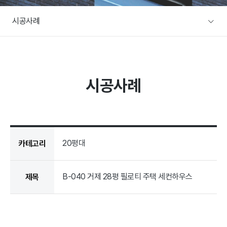
A/S문의
시공사례
주택전시장
협력사/목수팀 지원
본사전시장
커뮤니티
방문예약
시공사례
공지사항
설계사례
이벤트
설계사례
건축뉴스
20평대
카테고리
B-040 거제 28평 필로티 주택 세컨하우스
제목
B-040 거제 28평 필로티 주택 세컨하우스