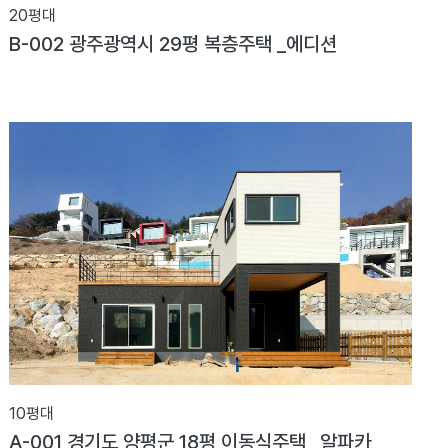
20평대
B-002 광주광역시 29평 복층주택 _에디션
10평대
A-001 경기도 양평군 18평 이동식주택 _알파카