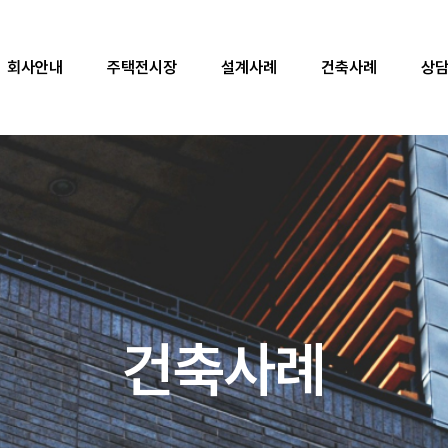
자재품질
회사안내
주택전시장
설계사례
오시는 길
건축사례
상
주택전시장
본사전시장
방문예약
건축사례
설계사례