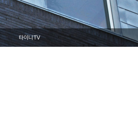
건축뉴스
타이니TV