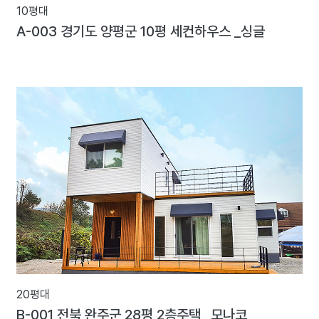
10평대
A-003 경기도 양평군 10평 세컨하우스 _싱글
20평대
B-001 전북 완주군 28평 2층주택 _모나코