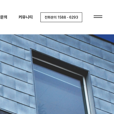
상담문의
담문의
커뮤니티
전화문의 1588 - 6293
건축문의
A/S문의
협력사/목수팀 지원
커뮤니티
공지사항
이벤트