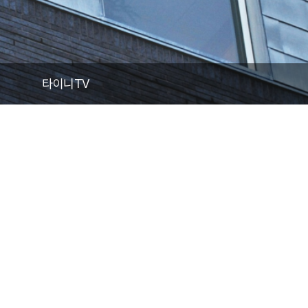
건축뉴스
타이니TV