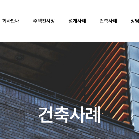
자재품질
회사안내
주택전시장
설계사례
오시는 길
건축사례
상
주택전시장
본사전시장
방문예약
건축사례
설계사례