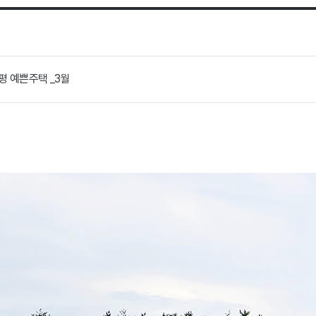
8평 예쁜주택 _3월