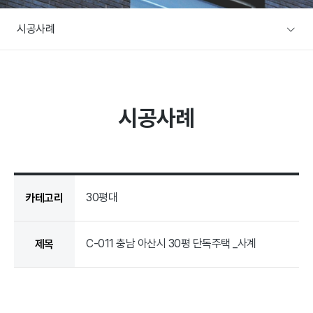
A/S문의
시공사례
주택전시장
협력사/목수팀 지원
본사전시장
커뮤니티
방문예약
시공사례
공지사항
설계사례
이벤트
설계사례
건축뉴스
30평대
카테고리
C-011 충남 아산시 30평 단독주택 _사계
제목