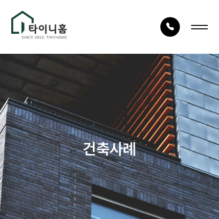
LOG IN
JOIN
회사안내
건축사례
회사소개
시공사례
건축구조
타이니TV
건축사례
건축절차
상담문의
자재품질
건축문의
오시는 길