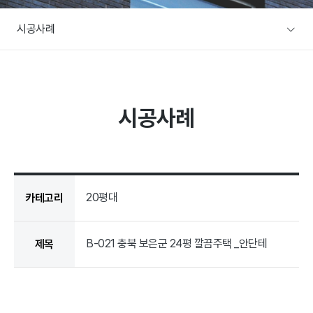
A/S문의
시공사례
주택전시장
협력사/목수팀 지원
본사전시장
커뮤니티
방문예약
시공사례
공지사항
설계사례
이벤트
설계사례
건축뉴스
20평대
카테고리
B-021 충북 보은군 24평 깔끔주택 _안단테
제목