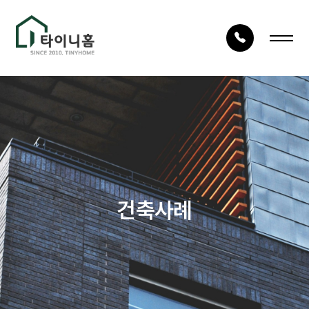
LOG IN
JOIN
회사안내
건축사례
회사소개
시공사례
건축구조
타이니TV
건축사례
건축절차
상담문의
자재품질
건축문의
오시는 길