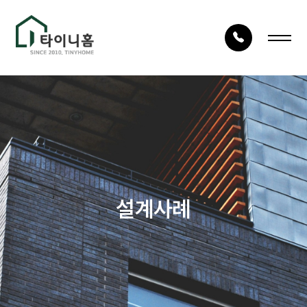
LOG IN
JOIN
회사안내
건축사례
회사소개
시공사례
건축구조
타이니TV
설계사례
건축절차
상담문의
자재품질
건축문의
오시는 길