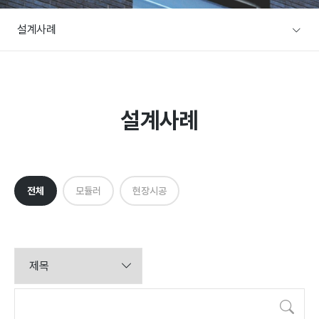
A/S문의
설계사례
주택전시장
협력사/목수팀 지원
본사전시장
커뮤니티
방문예약
설계사례
공지사항
설계사례
이벤트
전체
모듈러
현장시공
설계사례
건축뉴스
검색