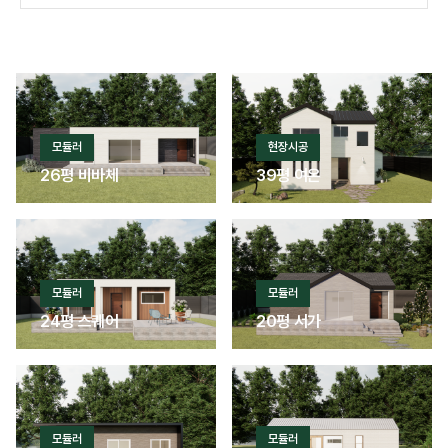
모듈러
현장시공
26평 비바체
39평 여온
모듈러
모듈러
24평 스퀘어
20평 서가
모듈러
모듈러