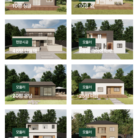
10평 싱글
10평 쉼,
현장시공
모듈러
48평 단월재
48평 라미아까사
모듈러
모듈러
20평 온담
25평 더함
모듈러
모듈러