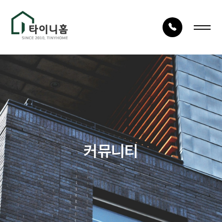
LOG IN
JOIN
회사안내
건축사례
회사소개
시공사례
건축구조
타이니TV
커뮤니티
건축절차
상담문의
자재품질
건축문의
오시는 길