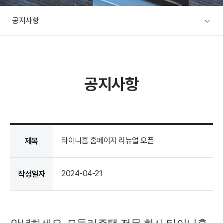
A/S문의
공지사항
주택전시장
협력사/목수팀 지원
본사전시장
커뮤니티
방문예약
공지사항
공지사항
설계사례
이벤트
설계사례
건축뉴스
타이니홈 홈페이지 리뉴얼 오픈
제목
2024-04-21
작성일자